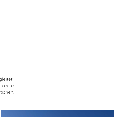
leitet,
an eure
tionen,