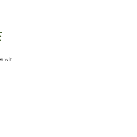
e
e wir
!