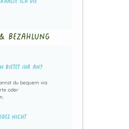
rhalte ich die
 & Bezahlung
n bietet ihr an?
annst du bequem via
rte oder
n.
des nicht