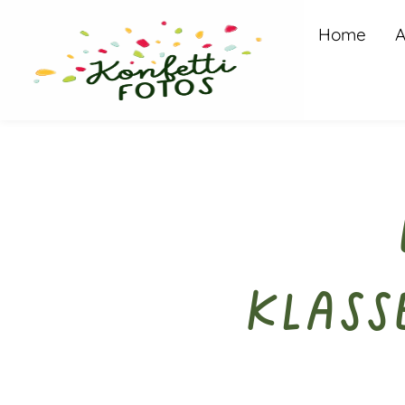
Home
A
Klass