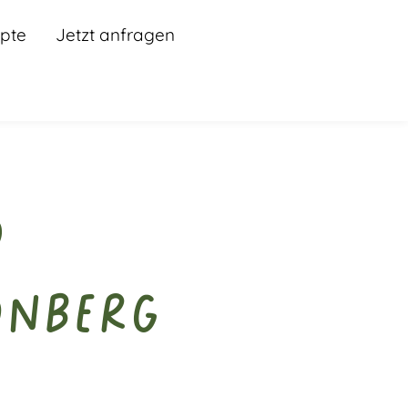
pte
Jetzt anfragen
d
önberg