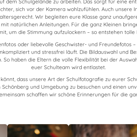
uf dem Schulgelände zu arbeiten. Das sorgt für eine e
chter, sich vor der Kamera wohlzufühlen. Auch unsere I
altersgerecht. Wir begleiten eure Klasse ganz unaufger
r mit natürlichen Anleitungen. Für die ganz Kleinen brin
t, um die Stimmung aufzulockern – so entstehen tolle 
enfotos oder liebevolle Geschwister- und Freundefotos – 
nkompliziert und stressfrei läuft. Die Bildauswahl und Be
 So haben die Eltern die volle Flexibilität bei der Auswah
euer Schulteam wird entlastet.
könnt, dass unsere Art der Schulfotografie zu eurer Sch
in Schönberg und Umgebung zu besuchen und einen unv
Gemeinsam schaffen wir schöne Erinnerungen für die gan