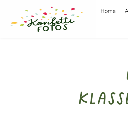
Home
A
Klass