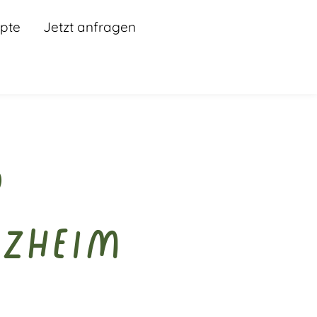
pte
Jetzt anfragen
d
rzheim