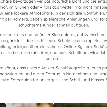
osphäre bevorzugen wir das natürliche Licht und die e
hof, im Grünen oder – falls das Wetter mal nicht mitspi
ür eine lockere Atmosphäre, in der sich alle wohlfühlen.
it der Kamera, geben spielerische Anleitungen und sorg
schüchterne Kinder schnell auftauen.
inzelportraits und natürlich Klassenfotos, auf Wunsch a
o organisiert, dass es für eure Schule so unkompliziert w
llung erfolgen über ein sicheres Online-System. So könn
tos sie bestellen möchten, und euer Schulteam wird dab
belastet.
n könnt, dass unsere Art der Schulfotografie zu euch pa
nnenzulernen und euren Fototag in Nordenham und Umg
 eure Fotografen für unvergessliche Schul- und Klassenf