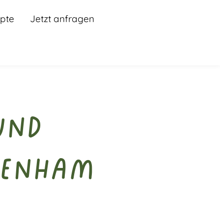
pte
Jetzt anfragen
und
denham