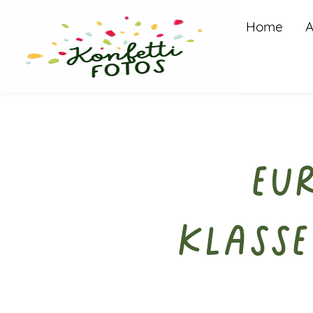
Home
A
Eu
Klass