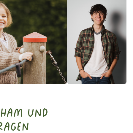
nham und
ragen