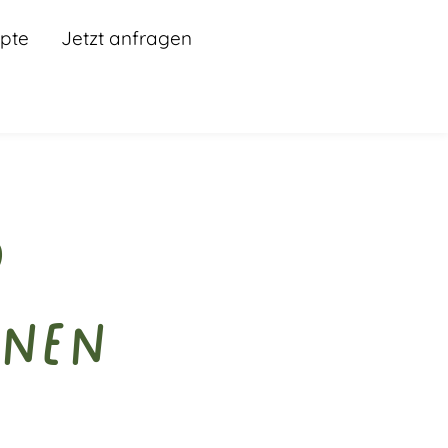
pte
Jetzt anfragen
d
ünen