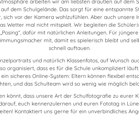
o-Atmosphäre arbeiten wir am liebsten draußen auf dem 
 auf dem Schulgelände. Das sorgt für eine entspannte
er, sich vor der Kamera wohlzufühlen. Aber auch unsere 
das Wetter mal nicht mitspielt. Wir begleiten die Schüle
„Posing“, dafür mit natürlichen Anleitungen. Für jüngere
immungsmacher mit, damit es spielerisch bleibt und sel
schnell auftauen.
inzelportraits und natürlich Klassenfotos, auf Wunsch a
so organisiert, dass es für die Schule unkompliziert läuf
 ein sicheres Online-System: Eltern können flexibel entsc
ten, und das Schulteam wird so wenig wie möglich bela
en könnt, dass unsere Art der Schulfotografie zu eurer K
r darauf, euch kennenzulernen und euren Fototag in Lü
eiten! Kontaktiert uns gerne für ein unverbindliches Ang