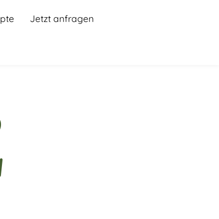
pte
Jetzt anfragen
d
n