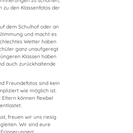
 Erinnerungen zu schaffen,
n zu den Klassenfotos der
auf dem Schulhof oder an
e Stimmung und macht es
 schlechtes Wetter haben
Schüler ganz unaufgeregt
e jüngeren Klassen haben
und auch zurückhaltende
und Freundefotos sind kein
pliziert wie möglich ist.
 Eltern können flexibel
ntlastet.
t, freuen wir uns riesig
leiten. Wir sind eure
-Erinnerungen!