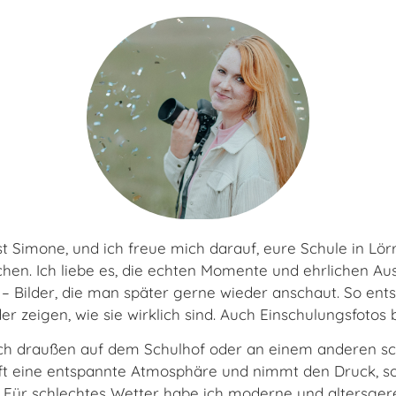
st Simone, und ich freue mich darauf, eure Schule in L
en. Ich liebe es, die echten Momente und ehrlichen Au
– Bilder, die man später gerne wieder anschaut. So ent
der zeigen, wie sie wirklich sind. Auch Einschulungsfotos 
ich draußen auf dem Schulhof oder an einem anderen s
ft eine entspannte Atmosphäre und nimmt den Druck, so 
 Für schlechtes Wetter habe ich moderne und altersgere