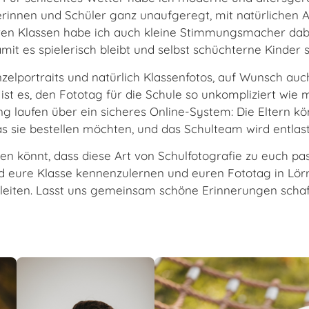
lerinnen und Schüler ganz unaufgeregt, mit natürlichen A
eren Klassen habe ich auch kleine Stimmungsmacher dabe
mit es spielerisch bleibt und selbst schüchterne Kinder 
inzelportraits und natürlich Klassenfotos, auf Wunsch au
ist es, den Fototag für die Schule so unkompliziert wie 
g laufen über ein sicheres Online-System: Die Eltern kö
s sie bestellen möchten, und das Schulteam wird entlast
en könnt, dass diese Art von Schulfotografie zu euch pas
nd eure Klasse kennenzulernen und euren Fototag in L
leiten. Lasst uns gemeinsam schöne Erinnerungen schaf