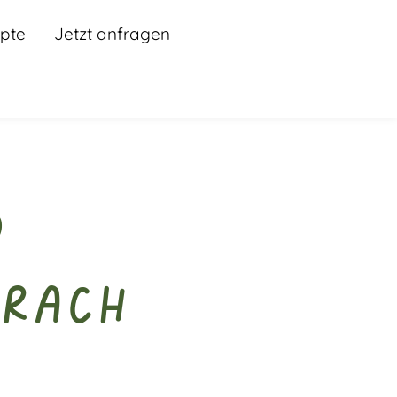
pte
Jetzt anfragen
d
rrach