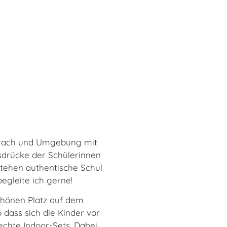
örrach und Umgebung mit
sdrücke der Schülerinnen
stehen authentische Schul
begleite ich gerne!
chönen Platz auf dem
dass sich die Kinder vor
chte Indoor-Sets. Dabei