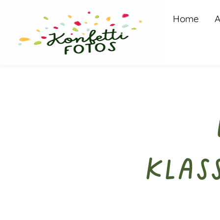
Home
A
Klas