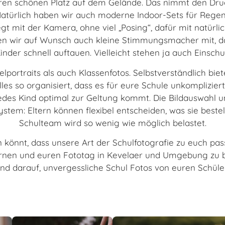
en schönen Platz auf dem Gelände. Das nimmt den Druc
türlich haben wir auch moderne Indoor-Sets für Regenw
t mit der Kamera, ohne viel „Posing“, dafür mit natürli
en wir auf Wunsch auch kleine Stimmungsmacher mit, dam
inder schnell auftauen. Vielleicht stehen ja auch Einsch
elportraits als auch Klassenfotos. Selbstverständlich bi
les so organisiert, dass es für eure Schule unkompliziert 
jedes Kind optimal zur Geltung kommt. Die Bildauswahl u
ystem: Eltern können flexibel entscheiden, was sie best
Schulteam wird so wenig wie möglich belastet.
 könnt, dass unsere Art der Schulfotografie zu euch pass
rnen und euren Fototag in Kevelaer und Umgebung zu be
nd darauf, unvergessliche Schul Fotos von euren Schüler: