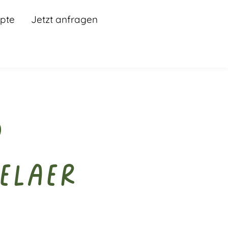
pte
Jetzt anfragen
d
elaer