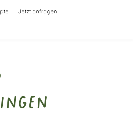
pte
Jetzt anfragen
d
lingen