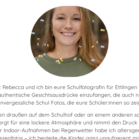
 Rebecca und ich bin eure Schulfotografin für Ettlinge
uthentische Gesichtsausdrücke einzufangen, die auch 
nvergessliche Schul Fotos, die eure Schüler:innen so zeige
sten draußen auf dem Schulhof oder an einem anderen s
orgt für eine lockere Atmosphäre und nimmt den Druck ra
ür Indoor-Aufnahmen bei Regenwetter habe ich altersger
lassenfotos – ich begleite die Kinder ganz unaufgeregt 