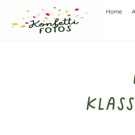
Home
A
Klass