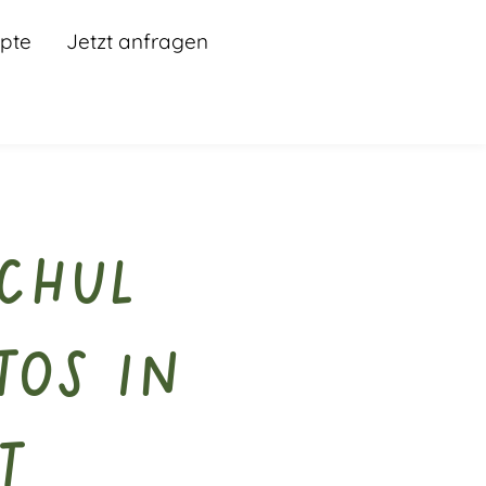
pte
Jetzt anfragen
chul
tos in
t