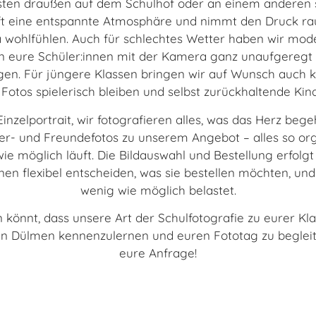
bsten draußen auf dem Schulhof oder an einem anderen
ft eine entspannte Atmosphäre und nimmt den Druck raus
a wohlfühlen. Auch für schlechtes Wetter haben wir mod
en eure Schüler:innen mit der Kamera ganz unaufgeregt –
ngen. Für jüngere Klassen bringen wir auf Wunsch auc
 Fotos spielerisch bleiben und selbst zurückhaltende Kin
inzelportrait, wir fotografieren alles, was das Herz begeh
r- und Freundefotos zu unserem Angebot – alles so organ
ie möglich läuft. Die Bildauswahl und Bestellung erfolgt
nen flexibel entscheiden, was sie bestellen möchten, un
wenig wie möglich belastet.
 könnt, dass unsere Art der Schulfotografie zu eurer Kla
 in Dülmen kennenzulernen und euren Fototag zu begleit
eure Anfrage!