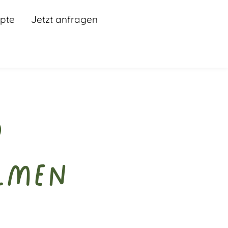
pte
Jetzt anfragen
d
ülmen