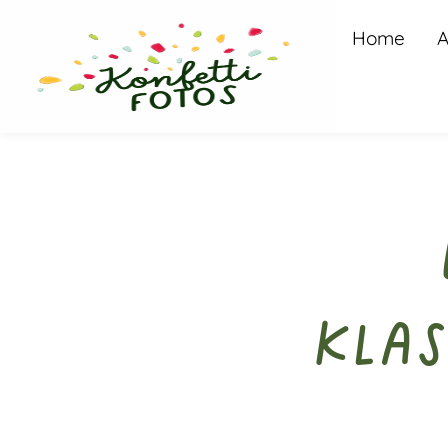
Home
A
Klas