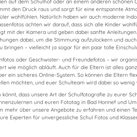
ßen auf dem Schulhof oder an einem anderen schönen 
immt den Druck raus und sorgt für eine entspannte Atmo
üler wohlfühlen. Natürlich haben wir auch moderne Indoo
ssenfotos achten wir darauf, dass sich alle Kinder wohlf
gt mit der Kamera und geben dabei sanfte Anleitungen.
chungen dabei, um die Stimmung aufzulockern und auc
u bringen – vielleicht ja sogar für ein paar tolle Einschul
enfotos oder Geschwister- und Freundefotos – wir organisi
rt wie möglich abläuft. Auch für die Eltern ist alles gan
ber ein sicheres Online-System. So können die Eltern fle
ellen möchten, und euer Schulteam wird dabei so wenig 
 könnt, dass unsere Art der Schulfotografie zu eurer Sch
ennenzulernen und euren Fototag in Bad Honnef und Um
um mehr über unsere Angebote zu erfahren und einen Te
eure Experten für unvergessliche Schul Fotos und Klassen