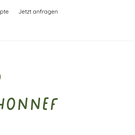
pte
Jetzt anfragen
d
 Honnef