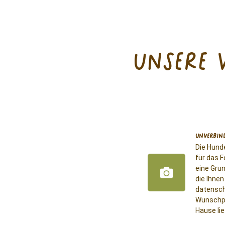
unsere 
Unverbind
Die Hund
für das F
eine Gru
die Ihne
datensch
Wunschpr
Hause lie