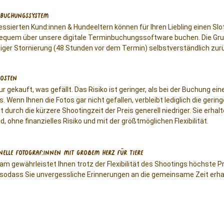
 Buchungssystem
ressierten Kund:innen & Hundeeltern können für Ihren Liebling einen Sl
equem über unsere digitale Terminbuchungssoftware buchen. Die Gru
tiger Stornierung (48 Stunden vor dem Termin) selbstverständlich zur
Kosten
ur gekauft, was gefällt. Das Risiko ist geringer, als bei der Buchung ei
. Wenn Ihnen die Fotos gar nicht gefallen, verbleibt lediglich die gerin
 durch die kürzere Shootingzeit der Preis generell niedriger. Sie erhal
d, ohne finanzielles Risiko und mit der größtmöglichen Flexibilität.
nelle Fotograf:innen mit großem Herz für Tiere
m gewährleistet Ihnen trotz der Flexibilität des Shootings höchste P
, sodass Sie unvergessliche Erinnerungen an die gemeinsame Zeit erha