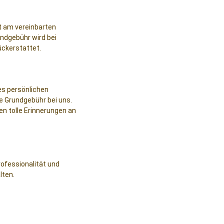
ot am vereinbarten
ndgebühr wird bei
ückerstattet.
nes persönlichen
ge Grundgebühr bei uns.
ten tolle Erinnerungen an
rofessionalität und
lten.